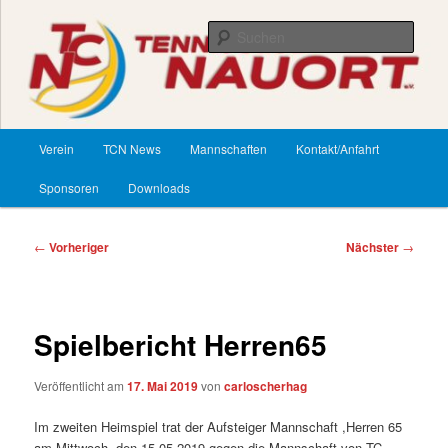
Zum
primären
Such
Inhalt
springen
TennisClub Nauort
Hauptmenü
Verein
TCN News
Mannschaften
Kontakt/Anfahrt
Sponsoren
Downloads
Beitragsnavigation
←
Vorheriger
Nächster
→
Spielbericht Herren65
Veröffentlicht am
17. Mai 2019
von
carloscherhag
Im zweiten Heimspiel trat der Aufsteiger Mannschaft ,Herren 65
am Mittwoch ,den 15.05.2019 gegen die Mannschaft von TC