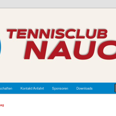
auort
chaften
Kontakt/Anfahrt
Sponsoren
Downloads
hag