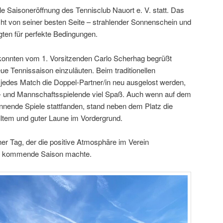
lle Saisoneröffnung des Tennisclub Nauort e. V. statt. Das
cht von seiner besten Seite – strahlender Sonnenschein und
en für perfekte Bedingungen.
 konnten vom 1. Vorsitzenden Carlo Scherhag begrüßt
 Tennissaison einzuläuten. Beim traditionellen
r jedes Match die Doppel-Partner/in neu ausgelost werden,
y- und Mannschaftsspielende viel Spaß. Auch wenn auf dem
nnende Spiele stattfanden, stand neben dem Platz die
lltem und guter Laune im Vordergrund.
er Tag, der die positive Atmosphäre im Verein
die kommende Saison machte.