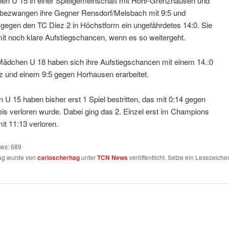
en U 15 in einer Spielgemeinschaft mit Höhr-Grenzhausen und
d bezwangen ihre Gegner Rensdorf/Melsbach mit 9:5 und
 gegen den TC Diez 2 in Höchstform ein ungefährdetes 14:0. Sie
it noch klare Aufstiegschancen, wenn es so weitergeht.
Mädchen U 18 haben sich ihre Aufstiegschancen mit einem 14.:0
z und einem 9:5 gegen Horhausen erarbeitet.
 U 15 haben bisher erst 1 Spiel bestritten, das mit 0:14 gegen
is verloren wurde. Dabei ging das 2. Einzel erst im Champions
it 11:13 verloren.
ews:
689
rag wurde von
carloscherhag
unter
TCN News
veröffentlicht. Setze ein Lesezeiche