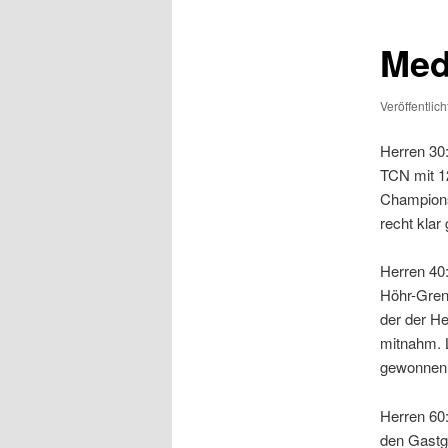
Med
Veröffentlic
Herren 30:
TCN mit 12
Champions-
recht kla
Herren 40:
Höhr-Gren
der der H
mitnahm. 
gewonnen 
Herren 60:
den Gastg