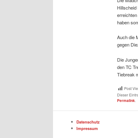
Die Mädch
Hillschei
erreichten
haben som
Auch die 
gegen Die
Die Jungen
den TC Tre
Tiebreak m
Post Vi
Dieser Eint
Permalink
.
Datenschutz
Impressum