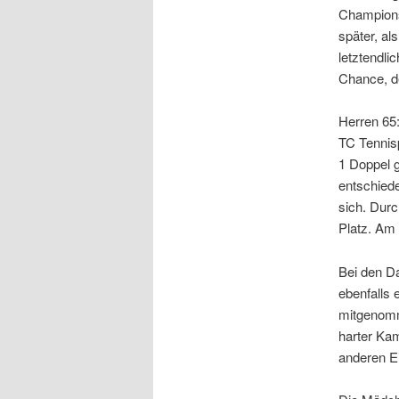
Champions
später, al
letztendli
Chance, d
Herren 65
TC Tennis
1 Doppel 
entschied
sich. Dur
Platz. Am 
Bei den D
ebenfalls 
mitgenomm
harter Kam
anderen Ei