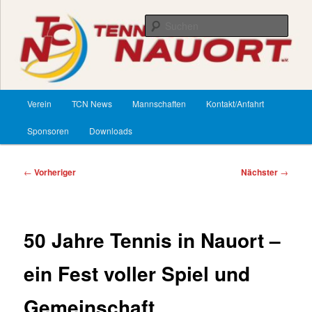
Zum
primären
Such
Inhalt
springen
TennisClub Nauort
Hauptmenü
Verein
TCN News
Mannschaften
Kontakt/Anfahrt
Sponsoren
Downloads
Beitragsnavigation
←
Vorheriger
Nächster
→
50 Jahre Tennis in Nauort –
ein Fest voller Spiel und
Gemeinschaft