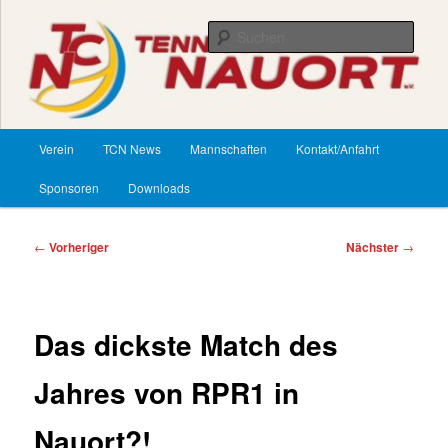
Zum
primären
Such
Inhalt
springen
TennisClub Nauort
Hauptmenü
Verein
TCN News
Mannschaften
Kontakt/Anfahrt
Sponsoren
Downloads
Beitragsnavigation
←
Vorheriger
Nächster
→
Das dickste Match des
Jahres von RPR1 in
Nauort?!