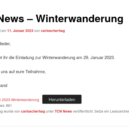
News – Winterwanderung
ht am
11. Januar 2023
von
carloscherhag
ieder,
et ihr die Einladung zur Winterwanderung am 29. Januar 2023.
 uns auf eure Teilnahme,
tand
Herunterladen
1.2023-Winterwanderung
ews:
861
rag wurde von
carloscherhag
unter
TCN News
veröffentlicht. Setze ein Lesezeiche