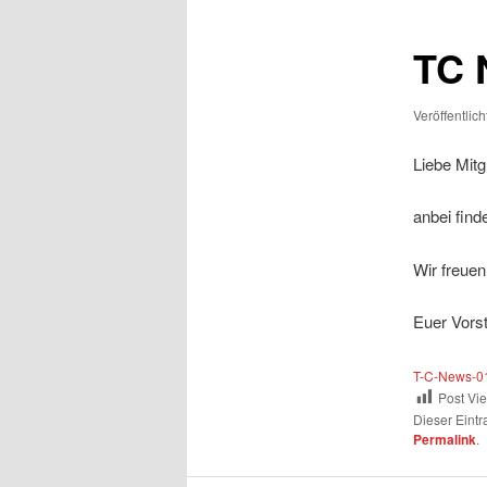
TC 
Veröffentlic
Liebe Mitgl
anbei find
Wir freuen
Euer Vors
T-C-News-0
Post Vi
Dieser Eint
Permalink
.