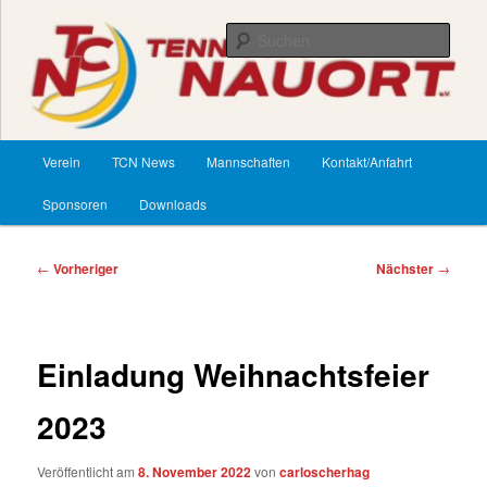
Zum
primären
Such
Inhalt
springen
TennisClub Nauort
Hauptmenü
Verein
TCN News
Mannschaften
Kontakt/Anfahrt
Sponsoren
Downloads
Beitragsnavigation
←
Vorheriger
Nächster
→
Einladung Weihnachtsfeier
2023
Veröffentlicht am
8. November 2022
von
carloscherhag