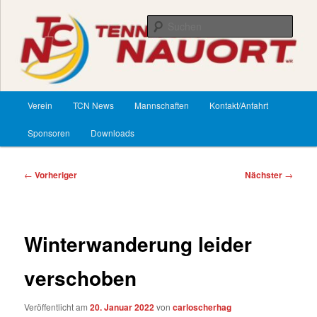
Zum
primären
Such
Inhalt
springen
TennisClub Nauort
Hauptmenü
Verein
TCN News
Mannschaften
Kontakt/Anfahrt
Sponsoren
Downloads
Beitragsnavigation
←
Vorheriger
Nächster
→
Winterwanderung leider
verschoben
Veröffentlicht am
20. Januar 2022
von
carloscherhag