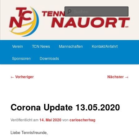
Zum
primären
Such
Inhalt
springen
TennisClub Nauort
Hauptmenü
Verein
TCN News
Mannschaften
Kontakt/Anfahrt
Sponsoren
Downloads
Beitragsnavigation
←
Vorheriger
Nächster
→
Corona Update 13.05.2020
Veröffentlicht am
14. Mai 2020
von
carloscherhag
Liebe Tennisfreunde,