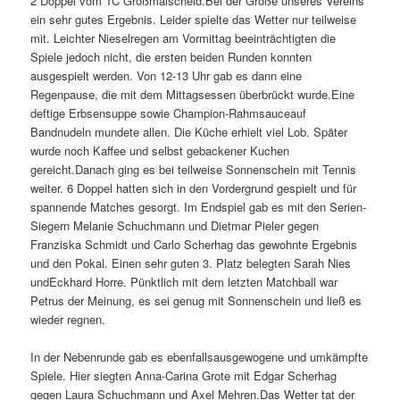
2 Doppel vom TC Großmaischeid.Bei der Größe unseres Vereins
ein sehr gutes Ergebnis. Leider spielte das Wetter nur teilweise
mit. Leichter Nieselregen am Vormittag beeinträchtigten die
Spiele jedoch nicht, die ersten beiden Runden konnten
ausgespielt werden. Von 12-13 Uhr gab es dann eine
Regenpause, die mit dem Mittagsessen überbrückt wurde.Eine
deftige Erbsensuppe sowie Champion-Rahmsauceauf
Bandnudeln mundete allen. Die Küche erhielt viel Lob. Später
wurde noch Kaffee und selbst gebackener Kuchen
gereicht.Danach ging es bei teilweise Sonnenschein mit Tennis
weiter. 6 Doppel hatten sich in den Vordergrund gespielt und für
spannende Matches gesorgt. Im Endspiel gab es mit den Serien-
Siegern Melanie Schuchmann und Dietmar Pieler gegen
Franziska Schmidt und Carlo Scherhag das gewohnte Ergebnis
und den Pokal. Einen sehr guten 3. Platz belegten Sarah Nies
undEckhard Horre. Pünktlich mit dem letzten Matchball war
Petrus der Meinung, es sei genug mit Sonnenschein und ließ es
wieder regnen.
In der Nebenrunde gab es ebenfallsausgewogene und umkämpfte
Spiele. Hier siegten Anna-Carina Grote mit Edgar Scherhag
gegen Laura Schuchmann und Axel Mehren.Das Wetter tat der