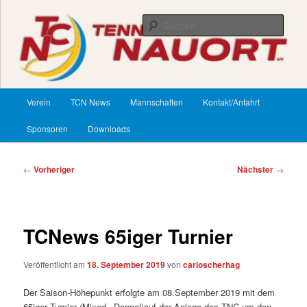
Zum
primären
Such
Inhalt
springen
TennisClub Nauort
Hauptmenü
Verein
TCN News
Mannschaften
Kontakt/Anfahrt
Sponsoren
Downloads
Beitragsnavigation
←
Vorheriger
Nächster
→
TCNews 65iger Turnier
Veröffentlicht am
18. September 2019
von
carloscherhag
Der Saison-Höhepunkt erfolgte am 08.September 2019 mit dem
65iger Turnier (Mixed –Doppel)auf der Anlage des TNC um den