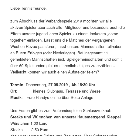
Liebe Tennisfreunde,
zum Abschluss der Verbandsspiele 2019 möchten wir alle
aktiven Spieler aber auch alle Mitglieder und besonders auch die
Eltern unserer jugendlichen Spieler zu einem lockerem „come
together“ einladen. Lasst uns die Matches der vergangenen
Wochen Revue passieren, lasst unsere Mannschaften teilhaben
an Euern Erfolgen (oder Niederlagen). Bei insgesamt 11
gemeldeten Mannschaften incl. Spielgemeinschaften und somit
über 60 Spielrunden gibt es sicherlich einiges zu erzählen …
Vielleicht können wir auch einen Aufsteiger feiern?
Termin
: Donnerstag,
27.06.2019 , Ab 18:30 Uhr
Ort
: kleines Clubhaus, Terrasse und Wiese
Musik
: Eure Handys online über Bose-Anlage
Und Essen gibt es zum Verbandsspielen-Schlussverkauf:
Steaks und Würstchen von unserer Hausmetzgerei Kleppel
Würstchen 1,00 Euro
Steaks 2,50 Euro
dazu servieren wir Salate und Baguettes! Über Salatspenden