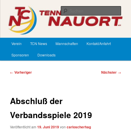
Zum
primären
Such
Inhalt
springen
TennisClub Nauort
Hauptmenü
Verein
TCN News
Mannschaften
Kontakt/Anfahrt
Sponsoren
Downloads
Beitragsnavigation
←
Vorheriger
Nächster
→
Abschluß der
Verbandsspiele 2019
Veröffentlicht am
19. Juni 2019
von
carloscherhag