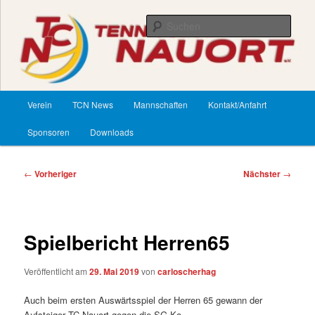
Zum
primären
Such
Inhalt
springen
TennisClub Nauort
Hauptmenü
Verein
TCN News
Mannschaften
Kontakt/Anfahrt
Sponsoren
Downloads
Beitragsnavigation
←
Vorheriger
Nächster
→
Spielbericht Herren65
Veröffentlicht am
29. Mai 2019
von
carloscherhag
Auch beim ersten Auswärtsspiel der Herren 65 gewann der
Aufsteiger TC Nauort gegen die SG Ko-