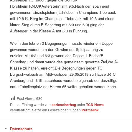
HorchheimTC/DJKAsterstein1 mit 9:5.Nach den spannend
gewonnenen Einzelspielen ( L.Friebe im Champions Tiebreack
mit 10:8 R. Berg im Champions Tiebreack mit 10:8 und einem
klaren Sieg durch E.Scherhag mit 6:3 und 6:3) ging der
Aufsteiger in der Klasse A mit 6:0 in Führung.
Wie in den letzten 2 Begegnungen musste wieder ein Doppel
gewonnen werden,um den Gewinn der Spielpaarung zu
erzielen.Mit 6:3 und 6:3 gewann das Doppel L.Friebe/E.
Scherhag und damit wurde das gemeinsam gesetzte Ziel,die A-
Klasse zu halten, erreicht.Die Begegnungen gegen TC
Burgschwalbach am Mittwoch,den 29.05.2019 zu Hause ,RTC
Arenberg und TCStrassenhaus werden zeigen,ob der derzeitige
erste Tabellenplatz der Herren 65 weiter gehalten werden kann.
Post Views:
680
Dieser Eintrag wurde von
carloscherhag
unter
TCN News
veröffentlicht. Setze ein Lesezeichen für den
Permalink
.
Datenschutz