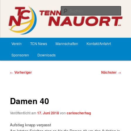
Zum
primären
Such
Inhalt
springen
TennisClub Nauort
Hauptmenü
Verein
TCN News
Mannschaften
Kontakt/Anfahrt
Sponsoren
Downloads
Beitragsnavigation
←
Vorheriger
Nächster
→
Damen 40
Veröffentlicht am
17. Juni 2018
von
carloscherhag
Aufstieg knapp verpasst
Am letzten Spieltag ging es für die Damen 40 um den Aufstieg in