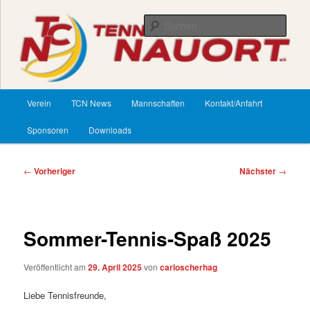
Zum
primären
Such
Inhalt
springen
TennisClub Nauort
Hauptmenü
Verein
TCN News
Mannschaften
Kontakt/Anfahrt
Sponsoren
Downloads
Beitragsnavigation
←
Vorheriger
Nächster
→
Sommer-Tennis-Spaß 2025
Veröffentlicht am
29. April 2025
von
carloscherhag
Liebe Tennisfreunde,