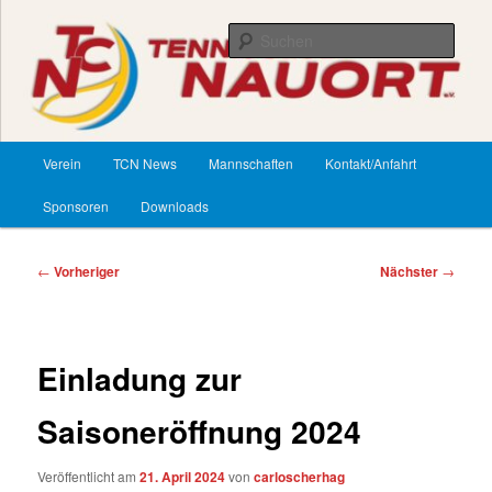
Zum
primären
Such
Inhalt
springen
TennisClub Nauort
Hauptmenü
Verein
TCN News
Mannschaften
Kontakt/Anfahrt
Sponsoren
Downloads
Beitragsnavigation
←
Vorheriger
Nächster
→
Einladung zur
Saisoneröffnung 2024
Veröffentlicht am
21. April 2024
von
carloscherhag