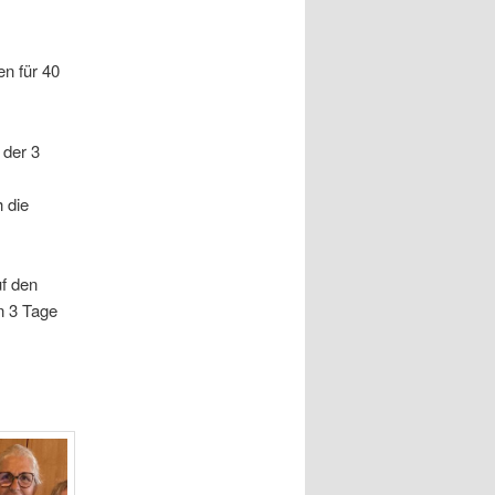
n für 40
.
 der 3
 die
uf den
n 3 Tage