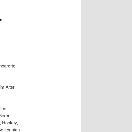
-
hbarorte
im Alter
ten.
ößeren
l, Hockey,
So konnten