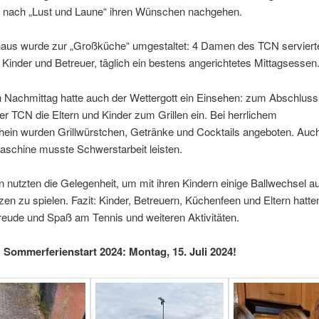
er nach „Lust und Laune“ ihren Wünschen nachgehen.
aus wurde zur „Großküche“ umgestaltet: 4 Damen des TCN servierte
Kinder und Betreuer, täglich ein bestens angerichtetes Mittagsessen
n Nachmittag hatte auch der Wettergott ein Einsehen: zum Abschluss
er TCN die Eltern und Kinder zum Grillen ein. Bei herrlichem
ein wurden Grillwürstchen, Getränke und Cocktails angeboten. Auch
schine musste Schwerstarbeit leisten.
rn nutzten die Gelegenheit, um mit ihren Kindern einige Ballwechsel a
zen zu spielen. Fazit: Kinder, Betreuern, Küchenfeen und Eltern hatte
Freude und Spaß am Tennis und weiteren Aktivitäten.
 Sommerferienstart 2024: Montag, 15. Juli 2024!