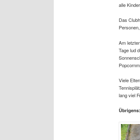
alle Kind
Das Clubh
Personen, 
Am letzte
Tage lud d
Sonnensch
Popcornma
Viele Elte
Tennisplät
lang viel 
Übrigens: