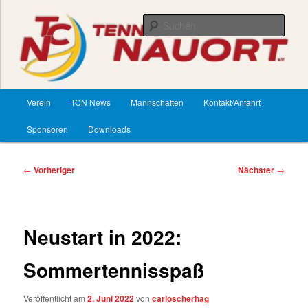
Zum
primären
Such
Inhalt
springen
TennisClub Nauort
Hauptmenü
Verein
TCN News
Mannschaften
Kontakt/Anfahrt
Sponsoren
Downloads
Beitragsnavigation
←
Vorheriger
Nächster
→
Neustart in 2022:
Sommertennisspaß
Veröffentlicht am
2. Juni 2022
von
carloscherhag