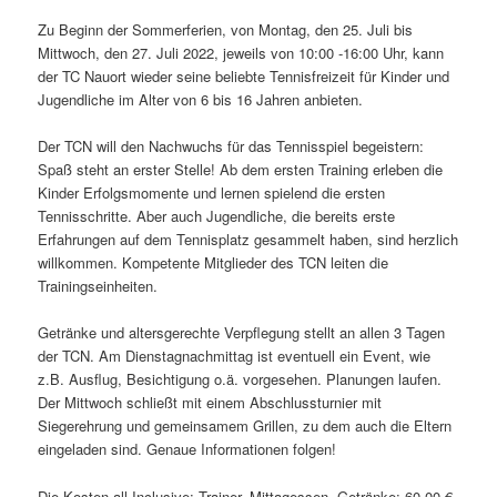
Zu Beginn der Sommerferien, von Montag, den 25. Juli bis
Mittwoch, den 27. Juli 2022, jeweils von 10:00 -16:00 Uhr, kann
der TC Nauort wieder seine beliebte Tennisfreizeit für Kinder und
Jugendliche im Alter von 6 bis 16 Jahren anbieten.
Der TCN will den Nachwuchs für das Tennisspiel begeistern:
Spaß steht an erster Stelle! Ab dem ersten Training erleben die
Kinder Erfolgsmomente und lernen spielend die ersten
Tennisschritte. Aber auch Jugendliche, die bereits erste
Erfahrungen auf dem Tennisplatz gesammelt haben, sind herzlich
willkommen. Kompetente Mitglieder des TCN leiten die
Trainingseinheiten.
Getränke und altersgerechte Verpflegung stellt an allen 3 Tagen
der TCN. Am Dienstagnachmittag ist eventuell ein Event, wie
z.B. Ausflug, Besichtigung o.ä. vorgesehen. Planungen laufen.
Der Mittwoch schließt mit einem Abschlussturnier mit
Siegerehrung und gemeinsamem Grillen, zu dem auch die Eltern
eingeladen sind. Genaue Informationen folgen!
Die Kosten all Inclusive: Trainer, Mittagessen, Getränke: 60,00 €.