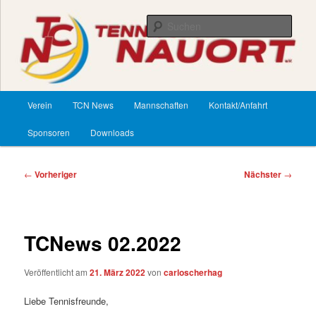
Zum
primären
Such
Inhalt
springen
TennisClub Nauort
Hauptmenü
Verein
TCN News
Mannschaften
Kontakt/Anfahrt
Sponsoren
Downloads
Beitragsnavigation
←
Vorheriger
Nächster
→
TCNews 02.2022
Veröffentlicht am
21. März 2022
von
carloscherhag
Liebe Tennisfreunde,