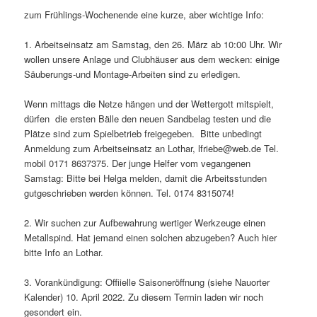
zum Frühlings-Wochenende eine kurze, aber wichtige Info:
1. Arbeitseinsatz am Samstag, den 26. März ab 10:00 Uhr. Wir
wollen unsere Anlage und Clubhäuser aus dem wecken: einige
Säuberungs-und Montage-Arbeiten sind zu erledigen.
Wenn mittags die Netze hängen und der Wettergott mitspielt,
dürfen die ersten Bälle den neuen Sandbelag testen und die
Plätze sind zum Spielbetrieb freigegeben. Bitte unbedingt
Anmeldung zum Arbeitseinsatz an Lothar, lfriebe@web.de Tel.
mobil 0171 8637375. Der junge Helfer vom vegangenen
Samstag: Bitte bei Helga melden, damit die Arbeitsstunden
gutgeschrieben werden können. Tel. 0174 8315074!
2. Wir suchen zur Aufbewahrung wertiger Werkzeuge einen
Metallspind. Hat jemand einen solchen abzugeben? Auch hier
bitte Info an Lothar.
3. Vorankündigung: Offiielle Saisoneröffnung (siehe Nauorter
Kalender) 10. April 2022. Zu diesem Termin laden wir noch
gesondert ein.