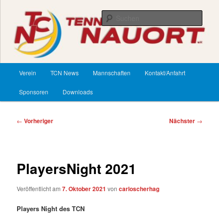
Zum
primären
Such
Inhalt
springen
TennisClub Nauort
Hauptmenü
Verein
TCN News
Mannschaften
Kontakt/Anfahrt
Sponsoren
Downloads
Beitragsnavigation
←
Vorheriger
Nächster
→
PlayersNight 2021
Veröffentlicht am
7. Oktober 2021
von
carloscherhag
Players Night des TCN