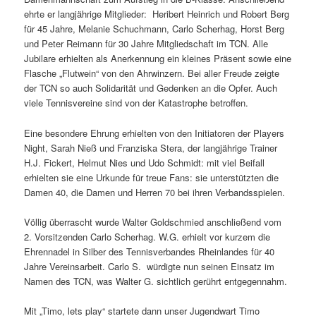
ehrte er langjährige Mitglieder: Heribert Heinrich und Robert Berg
für 45 Jahre, Melanie Schuchmann, Carlo Scherhag, Horst Berg
und Peter Reimann für 30 Jahre Mitgliedschaft im TCN. Alle
Jubilare erhielten als Anerkennung ein kleines Präsent sowie eine
Flasche „Flutwein“ von den Ahrwinzern. Bei aller Freude zeigte
der TCN so auch Solidarität und Gedenken an die Opfer. Auch
viele Tennisvereine sind von der Katastrophe betroffen.
Eine besondere Ehrung erhielten von den Initiatoren der Players
Night, Sarah Nieß und Franziska Stera, der langjährige Trainer
H.J. Fickert, Helmut Nies und Udo Schmidt: mit viel Beifall
erhielten sie eine Urkunde für treue Fans: sie unterstützten die
Damen 40, die Damen und Herren 70 bei ihren Verbandsspielen.
Völlig überrascht wurde Walter Goldschmied anschließend vom
2. Vorsitzenden Carlo Scherhag. W.G. erhielt vor kurzem die
Ehrennadel in Silber des Tennisverbandes Rheinlandes für 40
Jahre Vereinsarbeit. Carlo S. würdigte nun seinen Einsatz im
Namen des TCN, was Walter G. sichtlich gerührt entgegennahm.
Mit „Timo, lets play“ startete dann unser Jugendwart Timo