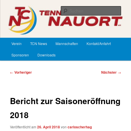
Zum
primären
Such
Inhalt
springen
TennisClub Nauort
Hauptmenü
Verein
TCN News
Mannschaften
Kontakt/Anfahrt
Sponsoren
Downloads
Beitragsnavigation
←
Vorheriger
Nächster
→
Bericht zur Saisoneröffnung
2018
Veröffentlicht am
26. April 2018
von
carloscherhag