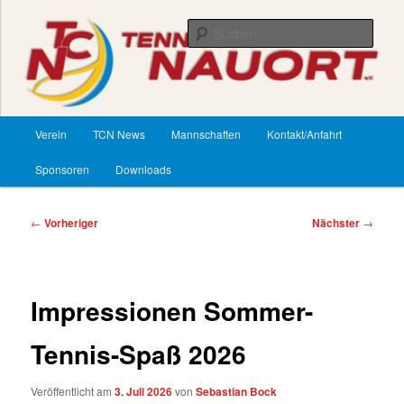
Zum
primären
Such
Inhalt
springen
TennisClub Nauort
Hauptmenü
Verein
TCN News
Mannschaften
Kontakt/Anfahrt
Sponsoren
Downloads
Beitragsnavigation
←
Vorheriger
Nächster
→
Impressionen Sommer-
Tennis-Spaß 2026
Veröffentlicht am
3. Juli 2026
von
Sebastian Bock