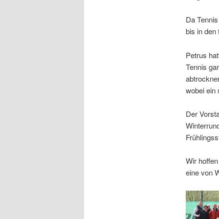
Da Tennis 
bis in den
Petrus ha
Tennis gar
abtrockne
wobei ein 
Der Vorst
Winterrund
Frühlingss
Wir hoffen
eine von W