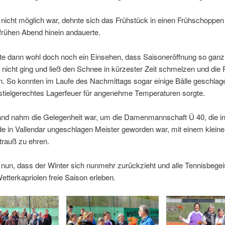
nicht möglich war, dehnte sich das Frühstück in einen Frühschoppen
 frühen Abend hinein andauerte.
tte dann wohl doch noch ein Einsehen, dass Saisoneröffnung so gan
 nicht ging und ließ den Schnee in kürzester Zeit schmelzen und die 
n. So konnten im Laufe des Nachmittags sogar einige Bälle geschlag
stielgerechtes Lagerfeuer für angenehme Temperaturen sorgte.
and nahm die Gelegenheit war, um die Damenmannschaft Ü 40, die in
e in Vallendar ungeschlagen Meister geworden war, mit einem klein
trauß zu ehren.
 nun, dass der Winter sich nunmehr zurückzieht und alle Tennisbegei
etterkapriolen freie Saison erleben.