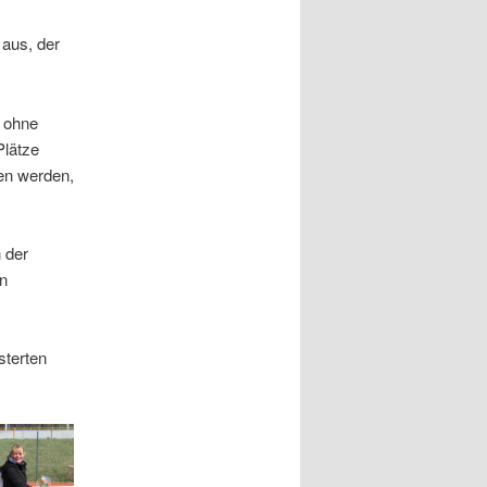
 aus, der
z ohne
Plätze
en werden,
 der
en
sterten