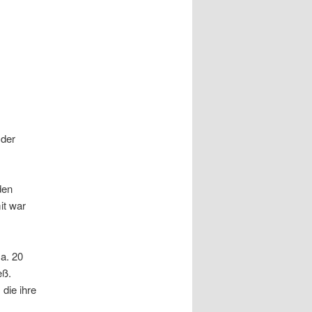
 der
den
it war
a. 20
eß.
 die ihre