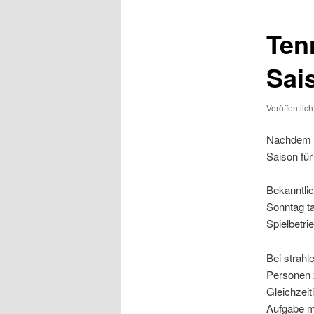
Tenn
Sai
Veröffentlic
Nachdem di
Saison für
Bekanntlic
Sonntag t
Spielbetri
Bei strah
Personen 
Gleichzeit
Aufgabe mi